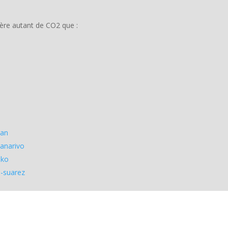
ère autant de CO2 que :
uan
nanarivo
ako
o-suarez