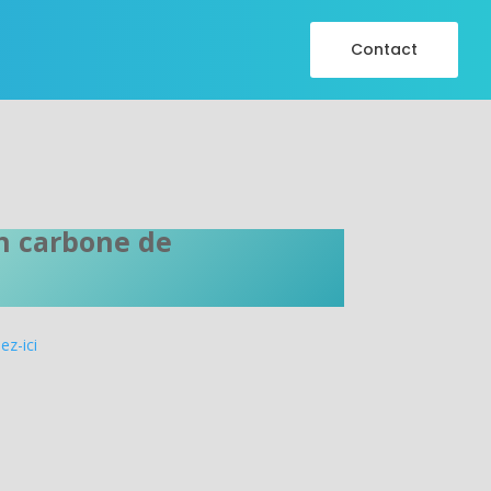
Contact
an carbone de
ez-ici