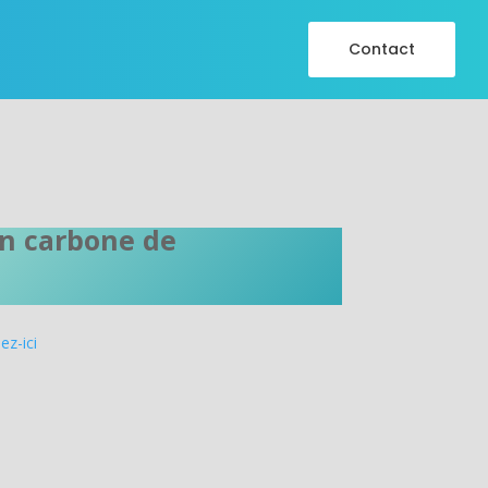
Contact
an carbone de
ez-ici