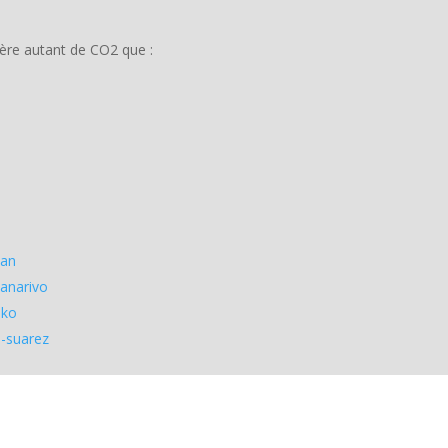
ère autant de CO2 que :
uan
nanarivo
ako
o-suarez